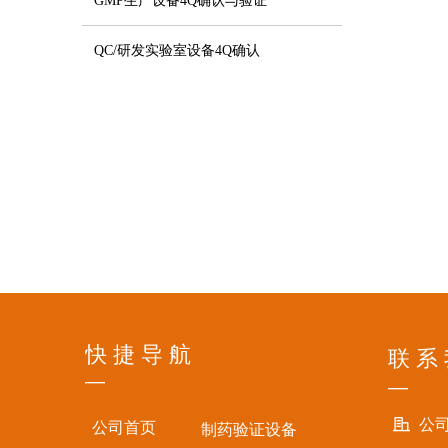
GMP生产设备4Q确认与验证
QC/研发实验室设备4Q确认
快 捷 导 航
联 系
—
—
公
公司首页
制药验证设备