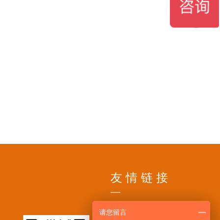
ꁗ
18717956695
QQ客服
友 情 链 接
—
请您留言