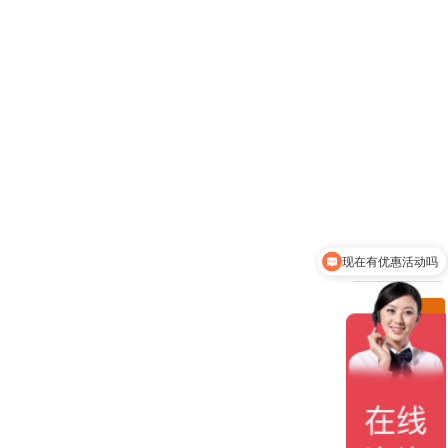
现在有优惠活动吗
ꁸ
ꂅ
回到顶部