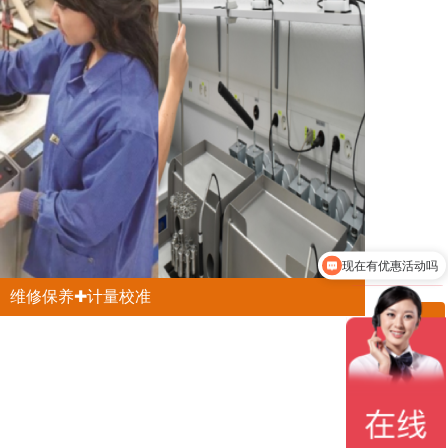
现在有优惠活动吗
可以介绍下你们的产品么
维修保养✚计量校准
ꁸ
ꂅ
回到顶部