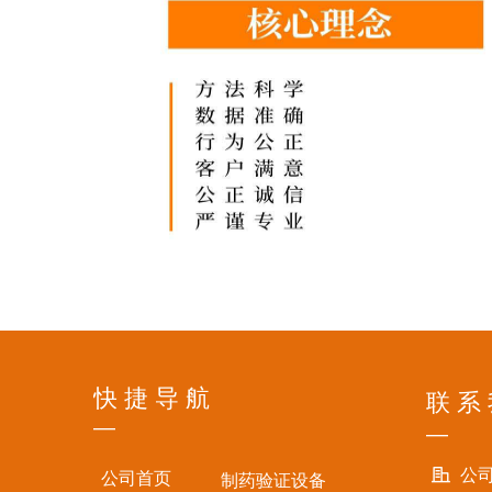
快 捷 导 航
联 系
—
—
公
公司首页
制药验证设备