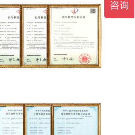
ꁗ
18717956695
QQ客服