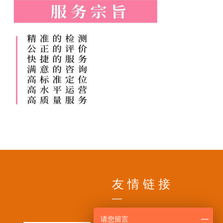
友 情 链 接
—
请您留言