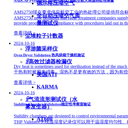
NADCAP Pyrometry Audit AMS2750航空航天高温热处理测量
德尔格压缩空气
AMS2750现在要求供应航空工业的热处理公司提供符
全自动压缩空气质
AMS2750 now demands that Heat Treatment companies supplyi
量测试仪
provide proof of their compliance with procedures laid out in th
查看详情 >
尘埃粒子计数器
2024-10-16
浮游菌采样仪
Oven Dryer Validation 热风烘箱干燥机验证
ꁇ
高效过滤器检漏仪
Dry heat is sometimes used for sterilization instead of the much
干热有时被用来消毒，湿热不是更有效的方法，因为有些
美国ATI
查看详情 >
KARMA
2024-10-16
ꁇ
气流流形测试仪（水
Stability Chamber Validation稳定性考察室验证
雾发生器）
Stability chambers are designed to control environ
AT600
THP Validator无线温湿度记录仪可以用于温湿度均