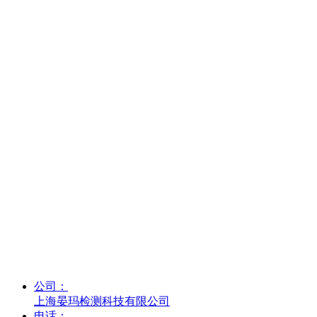
联 系 我 们
—
公司：
上海晏玛检测科技有限公司
电话：