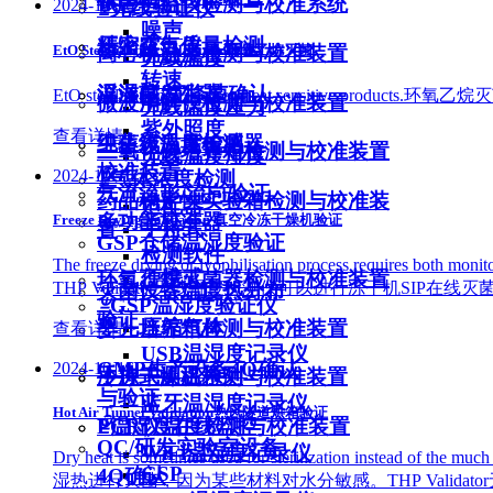
试管恒温仪检测与校准系统
2024-10-16
ꁇ
无线验证仪
噪声
精密露点仪
压缩空气质量检测
EtO Sterilization Validation环氧乙烷灭菌
离心机温度检测与校准装置
无线温度
转速
温湿度发生器
浮游菌/沉降菌确认
EtO sterilization is used on heat sensi
微波消解仪检测与校准装置
无线温度压力
紫外照度
查看详情 >
卫生级温度传感器
纯蒸汽质量检测
二氧化碳培养箱检测与校准装置
无线温度湿度
校准装置
2024-10-16
ꁇ
气体浓度检测
气流流形/流向验证
药品稳定性实验箱检测与校准装
适配器
多功能校准器
Freeze Drying Validation 真空冷冻干燥机验证
手持式
置
GSP仓储温湿度验证
检测软件
The freeze drying or lyophilisation process requi
便携式
环氧乙烷灭菌器检测与校准装置
THP Validator无线温度检测仪可以进行冻干机SIP
灭菌设备温度热分布
ꁇ
GSP温湿度验证仪
验证
压缩气体
婴儿培养箱检测与校准装置
查看详情 >
USB温湿度记录仪
GMP生产设备4Q确认
2024-10-16
手持式测温系列
冷冻干燥机检测与校准装置
与验证
蓝牙温湿度记录仪
Hot Air Tunnel Validation热风隧道烘箱验证
ꁇ
PCR仪温度检测与校准装置
温湿度在线监控
QC/研发实验室设备
WiFi温湿度记录仪
Dry heat is sometimes used for sterilization instead of
GSP
4Q确认
湿热进行灭菌，因为某些材料对水分敏感。THP Valid