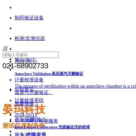
制药验证设备
检测/监测仪器
끠
食品/医疗
2024-10-15
021-68902733
Autoclave Validation 高压蒸汽灭菌验证
计量校准设备
The process of sterilization within an autocl
公司首页
温蒸汽灭菌验证。
计量校准系统
查看详情 >
公司简介
晏玛科技
2024-10-15
产品应用
公司简介
第三方验证检测服务
测试仪器制造商
Data Logger Calibration 无线验证仪的校准
服务/租赁
企业资质
产品应用