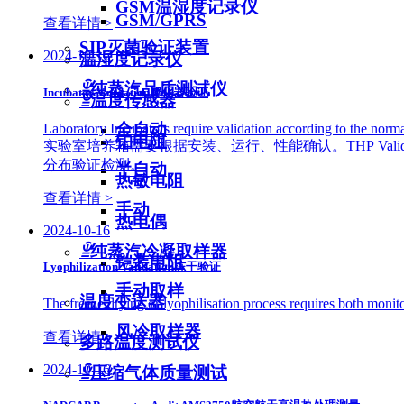
GSM温湿度记录仪
GSM/GPRS
查看详情 >
SIP灭菌验证装置
2024-10-16
温湿度记录仪
ꁇ
纯蒸汽品质测试仪
Incubator Validation孵化器验证
ꁇ
温度传感器
全自动
Laboratory Incubators require validation according to the normal
铂电阻
实验室培养箱需要根据安装、运行、性能确认。THP Val
分布验证检测。
半自动
热敏电阻
查看详情 >
手动
热电偶
2024-10-16
ꁇ
纯蒸汽冷凝取样器
铠装电阻
Lyophilization Validation冻干验证
手动取样
温度变送器
The freeze drying or lyophilisation process requi
风冷取样器
查看详情 >
多路温度测试仪
2024-10-16
ꁇ
压缩气体质量测试