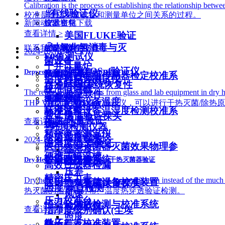
Calibration is the process of establishing the relationship betw
ꁇ
有线验证仪
校准是建立测量设备和测量单位之间关系的过程。
新闻动态
企业文化
技术资料下载
仪器租赁
查看详情 >
美国FLUKE验证
ꁇ
过氧化氢消毒与灭
仪
联系我们
SOP说明书下载
CNAS计量校准
公司新闻
2024-10-16
F0值测试仪
菌设备
干井计量炉
英国TQSof验证仪
Depyrogenation 除热原
培训、产品视频下载
产品培训/验证
行业动态
联系我们
热电偶热电阻传感器检定校准系
温度热穿透测试仪
法国OXY
自净时间/系统恢复性
校准恒温槽
统
The removal of pyrogens from glass and lab equi
验证软件
测量验证
维修与保养
最新公告
加入我们
清洗消毒设备温度
THP Validator无线温度验证仪，可以进行干热灭菌/除热
KARMA
标准温度计
环境试验设备温湿度检测校准系
验证仪
温度验证探头
风速/风量验证
查看详情 >
统
行业知识库
样机申请
ꁇ
环境检测仪器
精密参考测温仪
杀菌温度记录仪
湿度探头
2024-10-16
温湿度/压差验证
医用大型灭菌器灭菌效果物理参
温湿度
产品推荐
便携式恒温槽
炉温跟踪仪
数检测校准系统
压力探头
Dry Heat Sterilizer Validation干热灭菌器验证
高效过滤器检漏
压差
精密压力表
Dry heat is sometimes used for sterilization in
医用热力灭菌设备校准装置
二氧化碳浓度探头
照度/噪音检测
热灭菌的温度热分布、温度热穿透验证检测。
风速
压力校准台
恒温金属浴检测与校准系统
检测软件
洁净度级别确认(尘埃
查看详情 >
照度
微压差表校准装置
粒子）