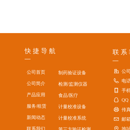
快 捷 导 航
联 系
—
—
公
公司首页
制药验证设备
电
公司简介
检测/监测仪器
手
产品应用
食品/医疗
QQ
服务/租赁
计量校准设备
传
新闻动态
计量校准系统
邮
联系我们
地
第三方验证检测