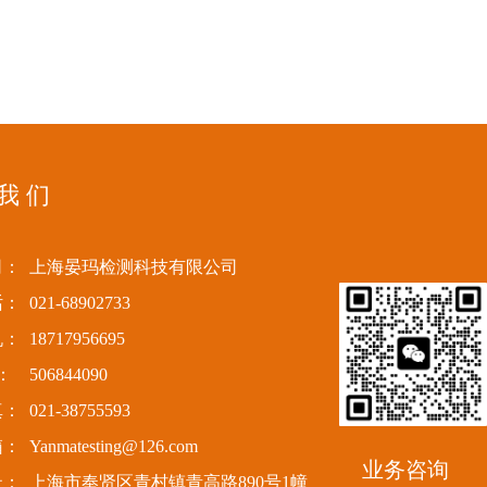
 我 们
司：
上海晏玛检测科技有限公司
话：
021-68902733
机：
18717956695
：
506844090
真：
021-38755593
箱：
Yanmatesting@126.com
业务咨询
址：
上海市奉贤区青村镇青高路890号1幢