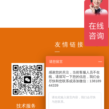
ꁸ
ꂅ
回到顶部
ꁗ
18717956695
友 情 链 接
QQ客服
—
请您留言
感谢您的关注，当前客服人员不在
线，请填写一下您的信息，我们会
尽快和您联系或添加微信：138189
44339
技术服务