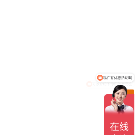
现在有优惠活动吗
可以介绍下你们的产品么
ꁸ
ꂅ
回到顶部