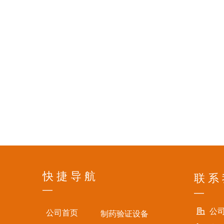
快 捷 导 航
联 系
—
—
公
公司首页
制药验证设备