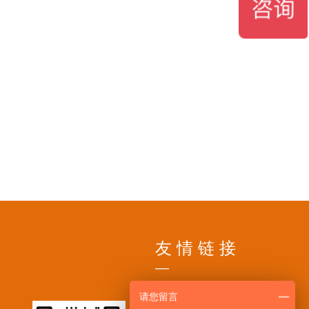
ꁗ
18717956695
QQ客服
友 情 链 接
—
请您留言